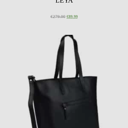
LEYA
€
279.00
€
89.99
Select options