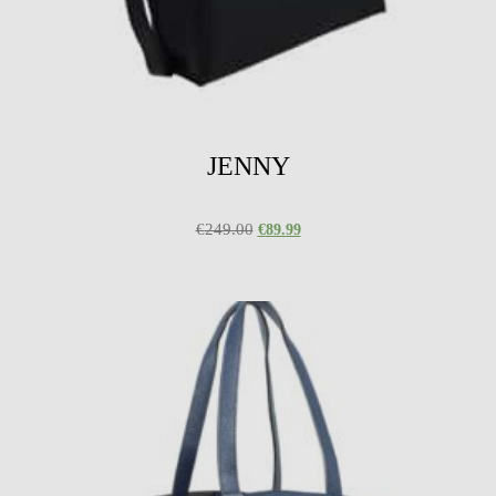
JENNY
€
249.00
€
89.99
Select options